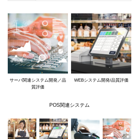
サーバ関連システム開発／品
WEBシステム開発/品質評価
質評価
POS関連システム