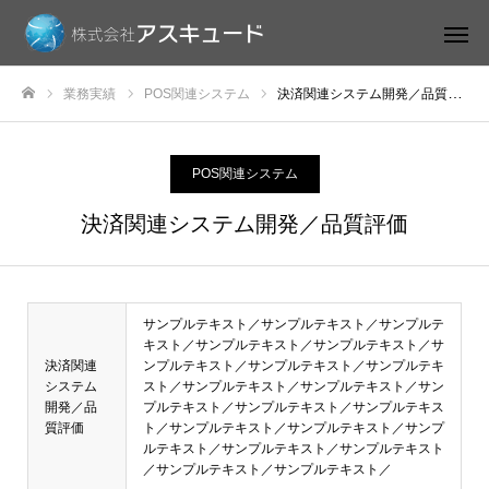
業務実績
POS関連システム
決済関連システム開発／品質評価
ホーム
POS関連システム
決済関連システム開発／品質評価
サンプルテキスト／サンプルテキスト／サンプルテ
キスト／サンプルテキスト／サンプルテキスト／サ
決済関連
ンプルテキスト／サンプルテキスト／サンプルテキ
システム
スト／サンプルテキスト／サンプルテキスト／サン
開発／品
プルテキスト／サンプルテキスト／サンプルテキス
質評価
ト／サンプルテキスト／サンプルテキスト／サンプ
ルテキスト／サンプルテキスト／サンプルテキスト
／サンプルテキスト／サンプルテキスト／